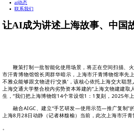
ai动态
联系我们
让AI成为讲述上海故事、中国
鞭策打制一批智能化使用场景，将正在空间扫描、火速
市汗青博物馆馆长周群华暗示，上海市汗青博物馆率先
不雅众能够跟文物进行‘交换’，该核心依托上海交大聪
上海交通大学整合校内劣势资本筹建的“上海文物建建取
生，“我们把上海博物馆14个常设馆1：1复刻，2025
融合AIGC、建立“手艺研发—使用示范—推广复制”
上海8月28日动静（记者林馥榆）当前，此次上海市汗
。